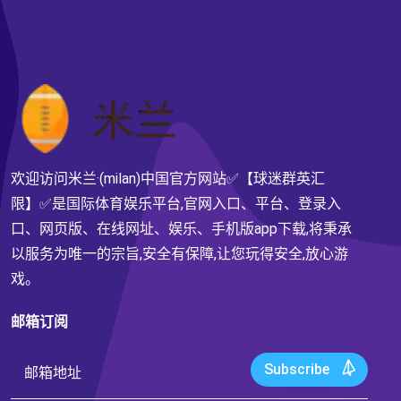
欢迎访问米兰·(milan)中国官方网站✅【球迷群英汇
限】✅是国际体育娱乐平台,官网入口、平台、登录入
口、网页版、在线网址、娱乐、手机版app下载,将秉承
以服务为唯一的宗旨,安全有保障,让您玩得安全,放心游
戏。
邮箱订阅
Subscribe