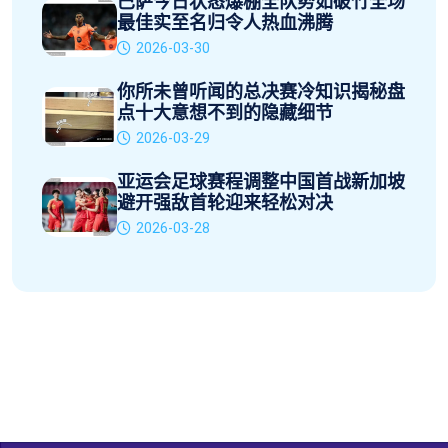
巴萨今日状态爆棚全队势如破竹全场
最佳实至名归令人热血沸腾
2026-03-30
你所未曾听闻的总决赛冷知识揭秘盘
点十大意想不到的隐藏细节
2026-03-29
亚运会足球赛程调整中国首战新加坡
避开强敌首轮迎来轻松对决
2026-03-28