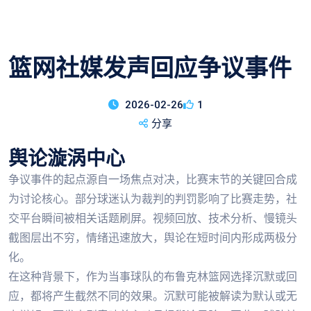
篮网社媒发声回应争议事件
2026-02-26
1
分享
舆论漩涡中心
争议事件的起点源自一场焦点对决，比赛末节的关键回合成
为讨论核心。部分球迷认为裁判的判罚影响了比赛走势，社
交平台瞬间被相关话题刷屏。视频回放、技术分析、慢镜头
截图层出不穷，情绪迅速放大，舆论在短时间内形成两极分
化。
在这种背景下，作为当事球队的布鲁克林篮网选择沉默或回
应，都将产生截然不同的效果。沉默可能被解读为默认或无