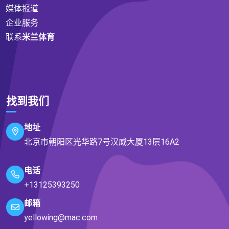
媒体报道
企业服务
联系
米兰体育
找到我们
地址
北京市朝阳区光华路7号汉威大厦13层16A2
电话
+13125393250
邮箱
yellowing@mac.com