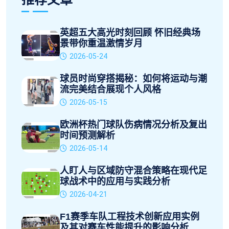
英超五大高光时刻回顾 怀旧经典场
景带你重温激情岁月
2026-05-24
球员时尚穿搭揭秘：如何将运动与潮
流完美结合展现个人风格
2026-05-15
欧洲杯热门球队伤病情况分析及复出
时间预测解析
2026-05-14
人盯人与区域防守混合策略在现代足
球战术中的应用与实践分析
2026-04-21
F1赛季车队工程技术创新应用实例
及其对赛车性能提升的影响分析