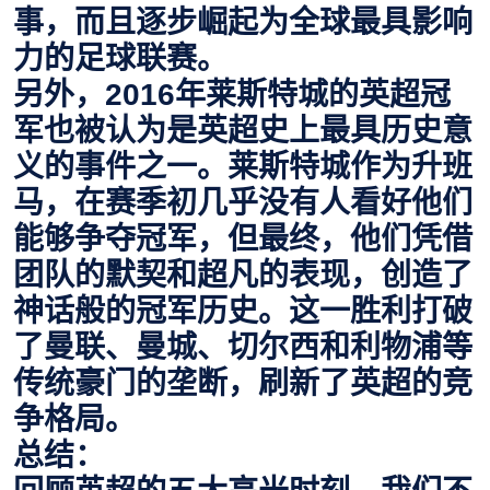
事，而且逐步崛起为全球最具影响
力的足球联赛。
另外，2016年莱斯特城的英超冠
军也被认为是英超史上最具历史意
义的事件之一。莱斯特城作为升班
马，在赛季初几乎没有人看好他们
能够争夺冠军，但最终，他们凭借
团队的默契和超凡的表现，创造了
神话般的冠军历史。这一胜利打破
了曼联、曼城、切尔西和利物浦等
传统豪门的垄断，刷新了英超的竞
争格局。
总结：