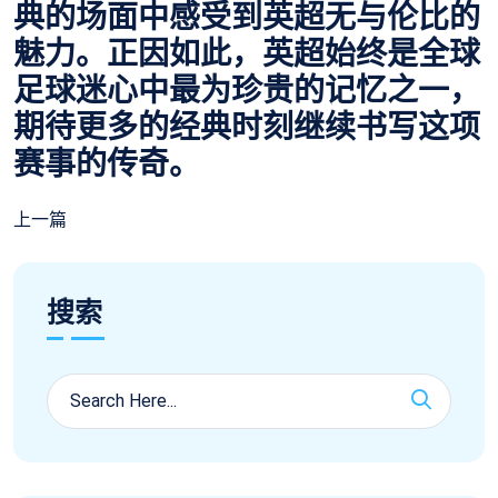
典的场面中感受到英超无与伦比的
魅力。正因如此，英超始终是全球
足球迷心中最为珍贵的记忆之一，
期待更多的经典时刻继续书写这项
赛事的传奇。
上一篇
搜索