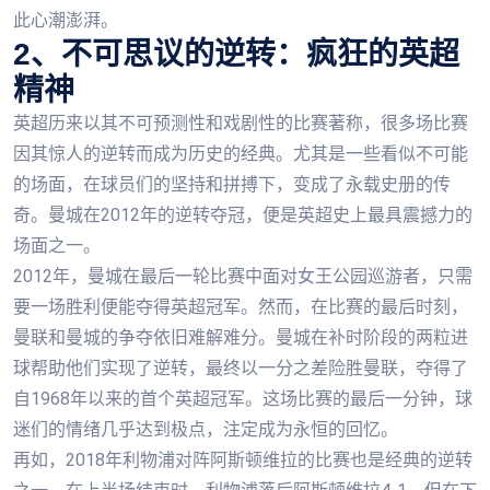
此心潮澎湃。
2、不可思议的逆转：疯狂的英超
精神
英超历来以其不可预测性和戏剧性的比赛著称，很多场比赛
因其惊人的逆转而成为历史的经典。尤其是一些看似不可能
的场面，在球员们的坚持和拼搏下，变成了永载史册的传
奇。曼城在2012年的逆转夺冠，便是英超史上最具震撼力的
场面之一。
2012年，曼城在最后一轮比赛中面对女王公园巡游者，只需
要一场胜利便能夺得英超冠军。然而，在比赛的最后时刻，
曼联和曼城的争夺依旧难解难分。曼城在补时阶段的两粒进
球帮助他们实现了逆转，最终以一分之差险胜曼联，夺得了
自1968年以来的首个英超冠军。这场比赛的最后一分钟，球
迷们的情绪几乎达到极点，注定成为永恒的回忆。
再如，2018年利物浦对阵阿斯顿维拉的比赛也是经典的逆转