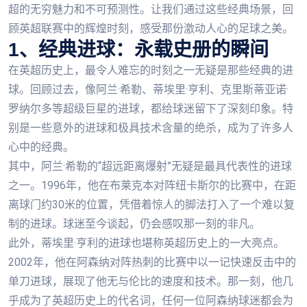
超的无穷魅力和不可预测性。让我们通过这些经典场景，回
顾英超联赛中的辉煌时刻，感受那份激动人心的足球之美。
1、经典进球：永载史册的瞬间
在英超历史上，最令人难忘的时刻之一无疑是那些经典的进
球。回顾过去，像阿兰·希勒、蒂埃里·亨利、克里斯蒂亚诺·
罗纳尔多等超级巨星的进球，都给球迷留下了深刻印象。特
别是一些意外的进球和极具技术含量的绝杀，成为了许多人
心中的经典。
其中，阿兰·希勒的“超远距离爆射”无疑是最具代表性的进球
之一。1996年，他在布莱克本对阵纽卡斯尔的比赛中，在距
离球门约30米的位置，凭借着惊人的脚法打入了一个难以复
制的进球。球迷至今谈起，仍会感叹那一刻的非凡。
此外，蒂埃里·亨利的进球也堪称英超历史上的一大亮点。
2002年，他在阿森纳对阵热刺的比赛中以一记快速反击中的
单刀进球，展现了他无与伦比的速度和技术。那一刻，他几
乎成为了英超历史上的代名词，任何一位阿森纳球迷都会为