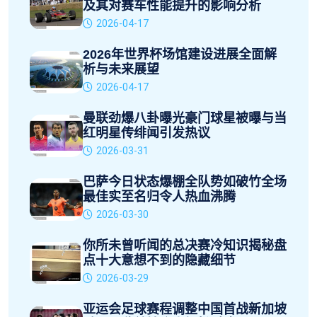
及其对赛车性能提升的影响分析
2026-04-17
2026年世界杯场馆建设进展全面解
析与未来展望
2026-04-17
曼联劲爆八卦曝光豪门球星被曝与当
红明星传绯闻引发热议
2026-03-31
巴萨今日状态爆棚全队势如破竹全场
最佳实至名归令人热血沸腾
2026-03-30
你所未曾听闻的总决赛冷知识揭秘盘
点十大意想不到的隐藏细节
2026-03-29
亚运会足球赛程调整中国首战新加坡