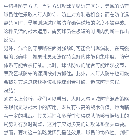
中切换防守方式。当对方进攻球员贴近禁区时，曼城的防守
球员往往采取人盯人防守，防止对方制造机会；而在防守远
离禁区时，曼城则通过区域防守确保球场的宽度不被突破。
这种灵活的战术运用，需要球员在极短的时间内判断并作出
反应。
另外，混合防守策略在面对强敌时可能会出现漏洞。在高强
度的比赛中，如果球员无法保持良好的体能和集中度，防守
体系可能会被打乱。此时，球队防线的配合可能出现脱节，
导致区域防守的漏洞被对方抓住。此外，人盯人防守也可能
会被对方通过快速换位和传球组合打破，造成防守失误。
总结：
通过以上分析，我们可以看出，人盯人与区域防守混合策略
在现代足球战术中的应用，既具有很高的战术价值，也面临
着一定的挑战。其灵活性和多样性使得球队能够根据场上的
局势进行及时调整，这对于应对多变的进攻体系至关重要。
然而，要将这一策略发挥到最佳效果，球员的协作性、判断