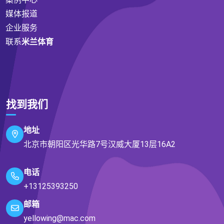
媒体报道
企业服务
联系
米兰体育
找到我们
地址
北京市朝阳区光华路7号汉威大厦13层16A2
电话
+13125393250
邮箱
yellowing@mac.com