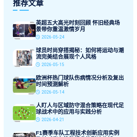
推荐文章
英超五大高光时刻回顾 怀旧经典场
景带你重温激情岁月
2026-05-24
球员时尚穿搭揭秘：如何将运动与潮
流完美结合展现个人风格
2026-05-15
欧洲杯热门球队伤病情况分析及复出
时间预测解析
2026-05-14
人盯人与区域防守混合策略在现代足
球战术中的应用与实践分析
2026-04-21
F1赛季车队工程技术创新应用实例