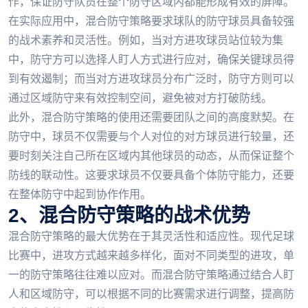
作，保证防守队员在整个防守区域内都能形成有效的屏障。
在实际应用中，混合防守策略要求球队的防守球员具备较强
的战术素养和灵活性。例如，当对方进攻球员站位较为集
中，防守方可以选择人盯人方式进行应对，确保关键球员得
到有效遏制；而当对方进攻球员分布广泛时，防守方则可以
通过区域防守来有效控制空间，避免被对方打破防线。
此外，混合防守策略的使用还需要团队之间的高度默契。在
防守中，球员不仅需要与个人对位的对方球员进行较量，还
要时刻关注自己所在区域内其他球员的动态，从而保证整个
防线的联动性。这要求球员不仅要具备个体防守能力，还要
在整体防守中起到协作作用。
2、混合防守策略的战术优势
混合防守策略的最大优势在于其灵活性和适应性。现代足球
比赛中，进攻方式越来越多样化，面对不同类型的进攻，单
一的防守策略往往难以应对。而混合防守策略通过结合人盯
人和区域防守，可以根据不同的比赛需求进行调整，提高防