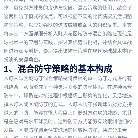
作，避免对方球员的渗透与突破。混合策略的使用，结合了
这两种防守模式的优点，可以根据不同的比赛情况灵活调整
防守策略，以应对强队的进攻威胁或弱队的组织反击。本文
将从三个方面详细分析人盯人与区域防守混合策略在现代足
球战术中的应用与实践，探讨其优势与挑战，并结合具体战
例进行深度剖析，最后得出该防守策略在现代足球战术中所
扮演的关键角色。
1、混合防守策略的基本构成
人盯人与区域防守混合策略是将传统的单一防守方式进行有
机结合，从而形成了一种灵活多变的防守体系。在这种混合
防守中，球员在对抗过程中根据场上形势的变化，灵活地选
择人盯人或区域防守的方式。人盯人防守强调球员对对方持
球人的盯防，能够在很大程度上削弱对方进攻的威胁，尤其
是在应对高水平球员时，这种防守方式能够有效限制他们的
发挥。区域防守则更注重球场的区域性防守，通过分工合