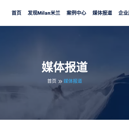
首页
发现
Milan米兰
案例中心
媒体报道
企业
媒体报道
首页
媒体报道