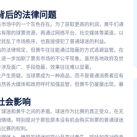
背后的法律问题
务市场中的一个灰色存在。为了获取更高的利润，黄牛们通
占有限的球票资源，再通过网络平台、社交媒体等渠道，以
仅扰乱了市场秩序，也直接侵犯了普通球迷的利益。
格的法律规定，但黄牛往往能通过隐蔽的方式逃避监管。在
，进一步加剧了票务市场的不公平现象。虽然各地政府及世
于涉及面广、手段隐蔽，效果往往难以显著。
性产生质疑。当球票成为一种商品，而不是普通消费者应有
虽然各大媒体和政府呼吁加强监管，但黄牛仍屡屡出现，暴
社会影响
了球迷和黄牛之间的矛盾。球迷作为比赛的真正受众，在无
满情绪。特别是对于那些原本没有机会购买到票的普通球迷
看比赛的权利。