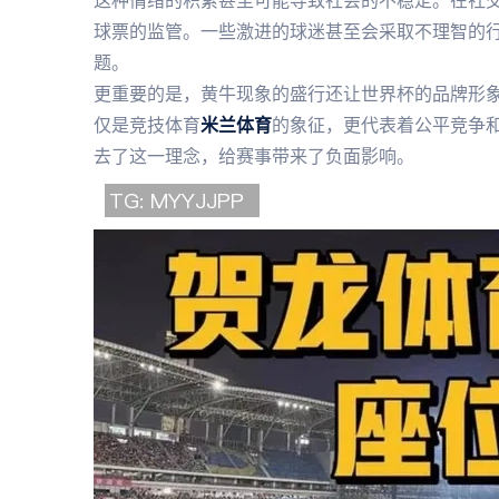
这种情绪的积累甚至可能导致社会的不稳定。在社
球票的监管。一些激进的球迷甚至会采取不理智的
题。
更重要的是，黄牛现象的盛行还让世界杯的品牌形
仅是竞技体育
米兰体育
的象征，更代表着公平竞争
去了这一理念，给赛事带来了负面影响。