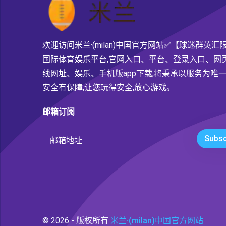
欢迎访问米兰·(milan)中国官方网站✅【球迷群英汇
国际体育娱乐平台,官网入口、平台、登录入口、网
线网址、娱乐、手机版app下载,将秉承以服务为唯一
安全有保障,让您玩得安全,放心游戏。
邮箱订阅
Subsc
© 2026 - 版权所有
米兰·(milan)中国官方网站