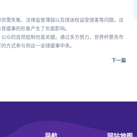
票供需失衡、法律监管薄弱以及球迷权益受侵害等问题。这
体育盛事的形象产生了负面影响。
，公众的自觉抵制也是关键。通过多方努力，世界杯票务市
平的方式参与到这一全球盛事中来。
下一篇
导航
网站地图