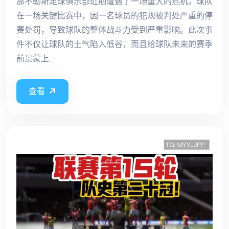
那不勒斯足球俱乐部近期遭遇了一场重大的危机。球队
在一场关键比赛中，因一名球员的犯规被判处严重的停
赛处罚，导致球队的整体战斗力受到严重影响。此次事
件不仅让球队的士气陷入低谷，而且给球队未来的赛季
前景蒙上...
查看