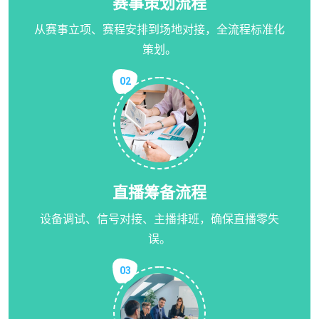
赛事策划流程
从赛事立项、赛程安排到场地对接，全流程标准化
策划。
02
直播筹备流程
设备调试、信号对接、主播排班，确保直播零失
误。
03