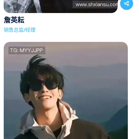
詹英耘
销售总监/经理