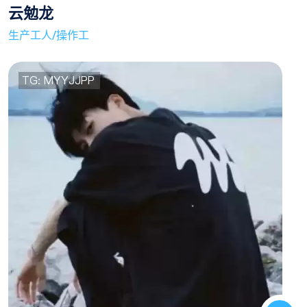
云勉龙
生产工人/操作工