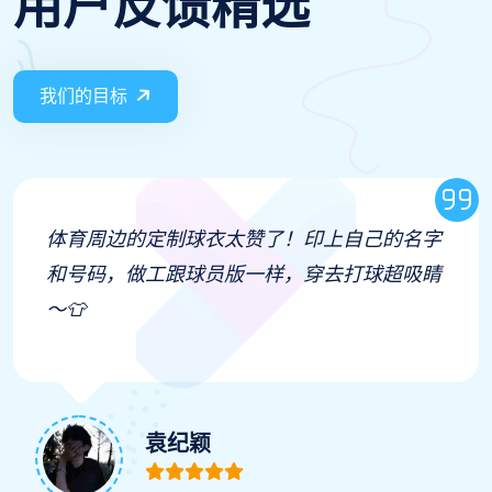
用户反馈精选
我们的目标
买的运动水杯周边，颜值高还防漏！带去健身
房被问爆链接，实用党爱了～💦
咸赛玉