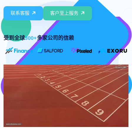
联系客服
客户至上服务
受到全球
300+
多家公司的信赖