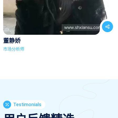
董静娇
市场分析师
Testimonials