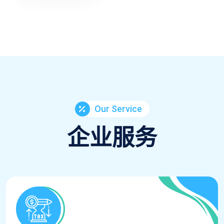
Our Service
企业服务