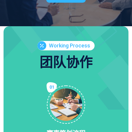
Working Process
团队协作
01