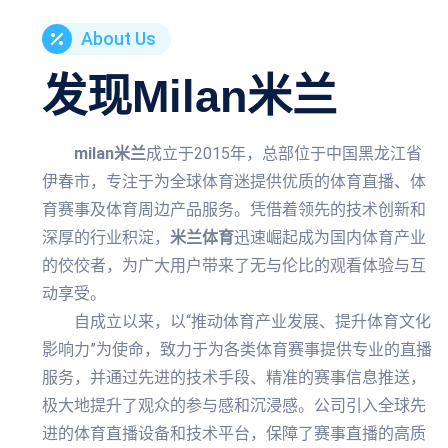
About Us
发现
Milan米兰
milan米兰
成立于2015年，总部位于中国黑龙江省
伊春市，专注于为全球体育迷提供优质的体育直播、体
育赛事及体育周边产品服务。凭借着领先的技术创新和
深厚的行业积淀，
米兰体育
迅速崛起成为国内体育产业
的佼佼者，为广大用户带来了无与伦比的观看体验与互
动享受。
自成立以来，以“推动体育产业发展、提升体育文化
影响力”为使命，致力于为各类体育赛事提供专业的直播
服务，并通过先进的技术手段、精准的赛事信息推送，
极大地提升了观众的参与感和沉浸感。公司引入全球先
进的体育直播设备和技术平台，保障了赛事直播的高质