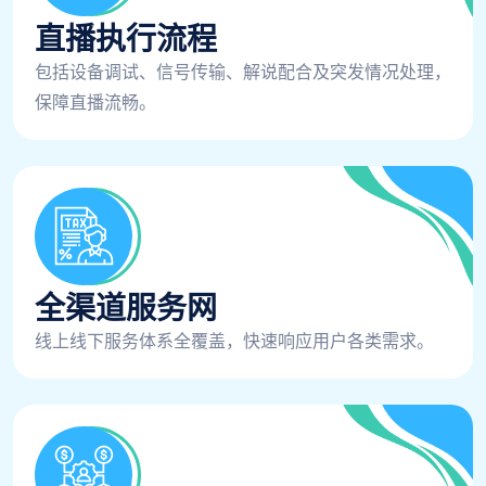
直播执行流程
包括设备调试、信号传输、解说配合及突发情况处理，
保障直播流畅。
全渠道服务网
线上线下服务体系全覆盖，快速响应用户各类需求。