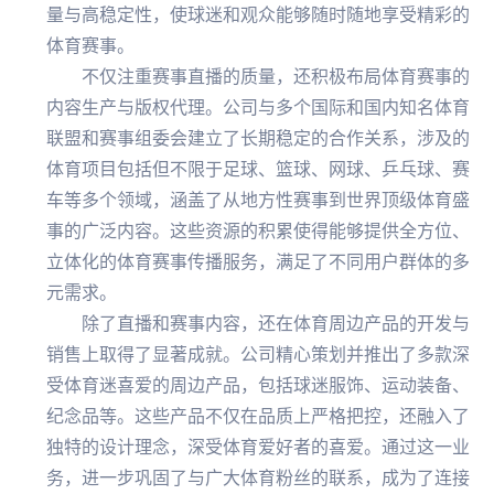
量与高稳定性，使球迷和观众能够随时随地享受精彩的
体育赛事。
不仅注重赛事直播的质量，还积极布局体育赛事的
内容生产与版权代理。公司与多个国际和国内知名体育
联盟和赛事组委会建立了长期稳定的合作关系，涉及的
体育项目包括但不限于足球、篮球、网球、乒乓球、赛
车等多个领域，涵盖了从地方性赛事到世界顶级体育盛
事的广泛内容。这些资源的积累使得能够提供全方位、
立体化的体育赛事传播服务，满足了不同用户群体的多
元需求。
除了直播和赛事内容，还在体育周边产品的开发与
销售上取得了显著成就。公司精心策划并推出了多款深
受体育迷喜爱的周边产品，包括球迷服饰、运动装备、
纪念品等。这些产品不仅在品质上严格把控，还融入了
独特的设计理念，深受体育爱好者的喜爱。通过这一业
务，进一步巩固了与广大体育粉丝的联系，成为了连接