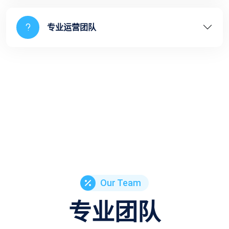
专业运营团队
Our Team
专业团队